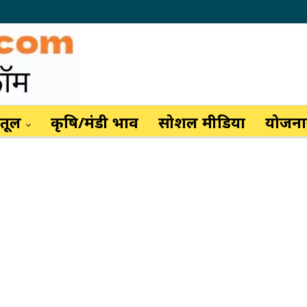
ैतूल
कृषि/मंडी भाव
सोशल मीडिया
योजनाय