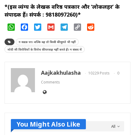
*(इस व्यंग्य के लेखक वरिष्ठ पत्रकार और ‘लोकलहर’ के
संपादक हैं। संपर्क : 9818097260)*
WhatsApp
Facebook
Twitter
Gmail
Telegram
Copy
Reddit
Link
न सडक़ पर। बल्कि वह तो किसी की सुनते भी नहीं
मोदी जी विरोधियों के विरोध की परवाह नहीं करते हैं। न संसद में
Aajkakhulasha
10229 Posts
0
Comments
You Might Also Like
All