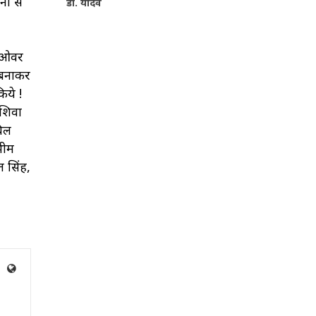
ों से
डॉ. यादव
8 ओवर
 बनाकर
िये !
 शिवा
विल
भीम
त सिंह,