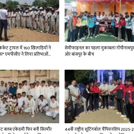
रिकेट ट्रायल में 160 खिलाड़ियों ने
सेमीफाइनल का पहला मुकाबला गोपीनाथपु
नर* एमपीसीए ने लिया प्रतिभाओं…
ओर बांसपुर के बीच
्रिकेट क्लब एकेडमी फिर बनी सिरमौर
44वी राष्ट्रीय शूटिंगबॉल चैंपियनशिप 2025-