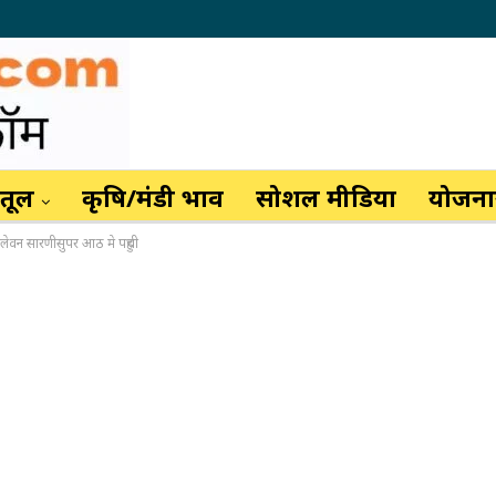
ैतूल
कृषि/मंडी भाव
सोशल मीडिया
योजनाय
लेवन सारणीसुपर आठ मे पहुची