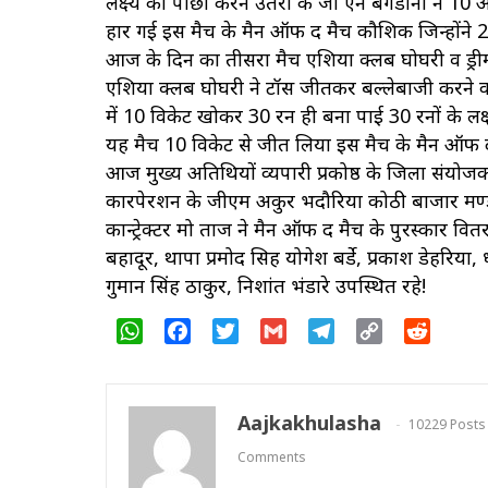
लक्ष्य का पीछा करने उतरी के जी एन बगडोना ने 10
हार गई इस मैच के मैन ऑफ द मैच कौशिक जिन्होंने 
आज के दिन का तीसरा मैच एशिया क्लब घोघरी व ड्री
एशिया क्लब घोघरी ने टॉस जीतकर बल्लेबाजी करने क
में 10 विकेट खोकर 30 रन ही बना पाई 30 रनों के लक
यह मैच 10 विकेट से जीत लिया इस मैच के मैन ऑफ द 
आज मुख्य अतिथियों व्यपारी प्रकोष्ठ के जिला संयोजक
कारपेरशन के जीएम अकुर भदौरिया कोठी बाजार मण्डल
कान्ट्रेक्टर मो ताज ने मैन ऑफ द मैच के पुरस्कार वि
बहादूर, थापा प्रमोद सिह योगेश बर्डे, प्रकाश डेहरिया, 
गुमान सिंह ठाकुर, निशांत भंडारे उपस्थित रहे!
WhatsApp
Facebook
Twitter
Gmail
Telegram
Copy
Reddit
Link
Aajkakhulasha
10229 Posts
Comments