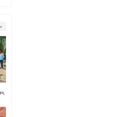
or
ियन,