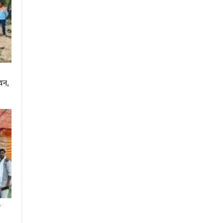
ियन,
र