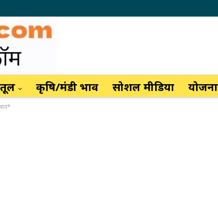
ैतूल
कृषि/मंडी भाव
सोशल मीडिया
योजनाय
 मात*