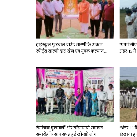
हाईस्कूल फुटबाल ग्राउंड सारणी के उत्कल
*एमपीसीए ट
स्पोर्ट्स सारणी द्वारा खेल एव युवक कल्याण…
अंडर-15 मे
रोमांचक मुकाबलों और गरिमामयी समापन
*अंडर-13 क्
समारोह के साथ संपन्न हुई खो-खो लीग
दिखाया हु