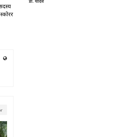
डॉ. यादव
सदस्य
स्कोरर
or