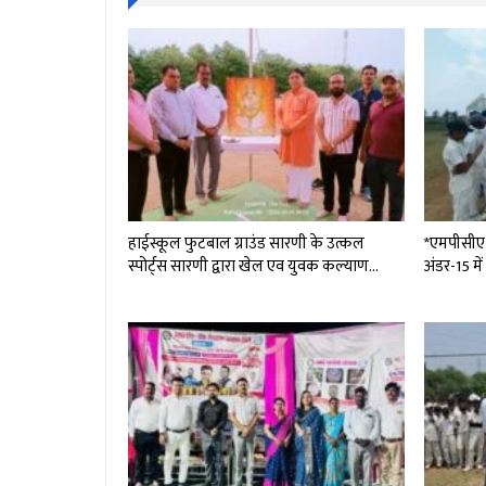
हाईस्कूल फुटबाल ग्राउंड सारणी के उत्कल
*एमपीसीए ट
स्पोर्ट्स सारणी द्वारा खेल एव युवक कल्याण…
अंडर-15 मे