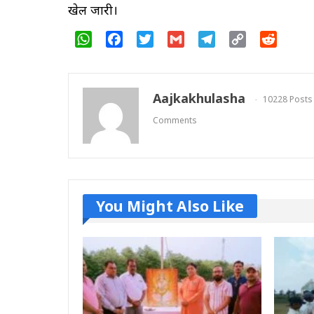
खेल जारी।
WhatsApp
Facebook
Twitter
Gmail
Telegram
Copy
Reddit
Link
Aajkakhulasha
10228 Posts
Comments
You Might Also Like