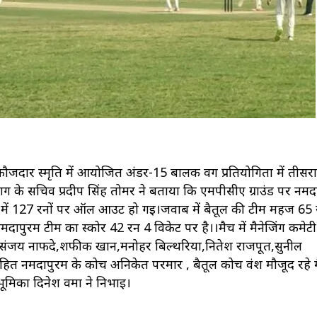
ौजदार स्मृति में आयोजित अंडर-15 बालक वर्ग प्रतियोगिता में तीसरा
ाग के सचिव प्रदीप सिंह तोमर ने बताया कि एमपीसीए ग्राउंड पर नर्मद
 में 127 रनों पर ऑल आउट हो गई।जवाब में बैतूल की टीम महज 65 
मदापुरम टीम का स्कोर 42 रन 4 विकेट पर है।।मैच में मैनेजिंग कमेटी
मैन संजय नाफदे,शफीक खान,मनोहर बिल्थरिया,नितेश राजपूत,सुनील
सहित नर्मदापुरम के कोच अनिकेत परमार , बैतूल कोच वंश मौजूद रहे मै
िका दिनेश वर्मा ने निभाई।