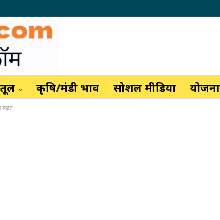
ैतूल
कृषि/मंडी भाव
सोशल मीडिया
योजनाय
ी बढ़त