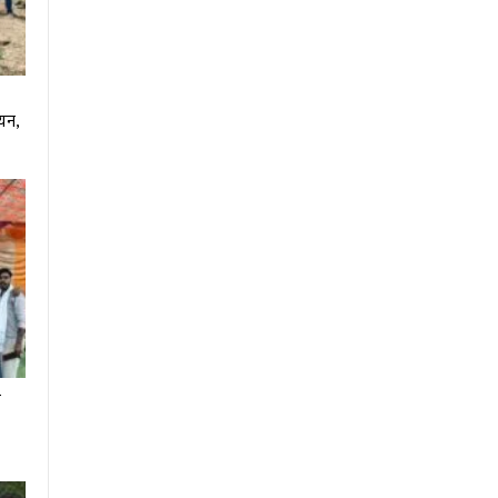
ियन,
र