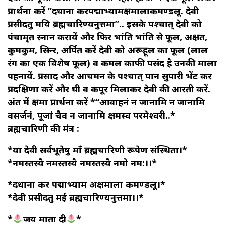
प्रार्थना करें “दधाना करपद्माभ्यामक्षमालाकमण्डलू. देवी
प्रसीदतु मयि ब्रह्मचारिण्यनुत्तमा”.. इसके पश्चात् देवी को
पंचामृत स्नान करायें और फिर भांति भांति से फूल, अक्षत,
कुमकुम, सिन्दुर, अर्पित करें देवी को अरूहूल का फूल (लाल
रंग का एक विशेष फूल) व कमल काफी पसंद है उनकी माला
पहनायें. प्रसाद और आचमन के पश्चात् पान सुपारी भेंट कर
प्रदक्षिणा करें और घी व कपूर मिलाकर देवी की आरती करें.
अंत में क्षमा प्रार्थना करें *“आवाहनं न जानामि न जानामि
वसर्जनं, पूजां चैव न जानामि क्षमस्व परमेश्वरी..*
ब्रह्मचारिणी की मंत्र :
*या देवी सर्वभू‍तेषु माँ ब्रह्मचारिणी रूपेण संस्थिता।*
*नमस्तस्यै नमस्तस्यै नमस्तस्यै नमो नम:।।*
*दधाना कर पद्माभ्याम अक्षमाला कमण्डलू।*
*देवी प्रसीदतु मई ब्रह्मचारिण्यनुत्तमा।।*
*
जय माता दी
*