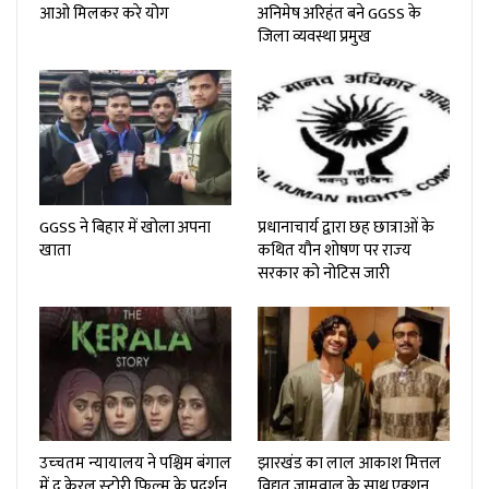
आओ मिलकर करे योग
अनिमेष अरिहंत बने GGSS के
जिला व्यवस्था प्रमुख
GGSS ने बिहार में खोला अपना
प्रधानाचार्य द्वारा छह छात्राओं के
खाता
कथित यौन शोषण पर राज्‍य
सरकार को नोटिस जारी
उच्‍चतम न्‍यायालय ने पश्चिम बंगाल
झारखंड का लाल आकाश मित्तल
में द केरल स्‍टोरी फिल्‍म के प्रदर्शन
विद्युत जामवाल के साथ एक्शन