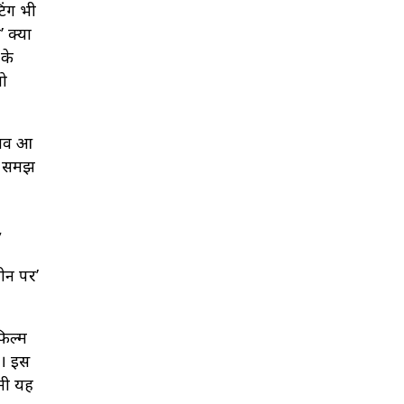
टिंग भी
’ क्या
 के
जो
दलाव आ
और समझ
,
मीन पर’
फिल्म
ै। इस
बनी यह