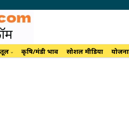
ैतूल
कृषि/मंडी भाव
सोशल मीडिया
योजनाय