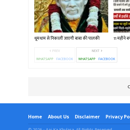
धूमधाम से निकालीं जाएगी बाबा की पालकी
11 महीने बच
PREV
NEXT
WHATSAPP
FACEBOOK
WHATSAPP
FACEBOOK
C
Home
About Us
Disclaimer
Privacy Po
© 2026 - Aaj Ka Khulasa. All Rights Reserved.