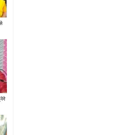
से
ेंगे