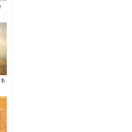
र
 है।