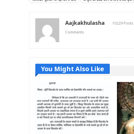
Aajkakhulasha
10229 Posts
Comments
You Might Also Like