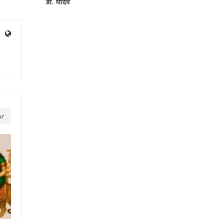
डॉ. यादव
or