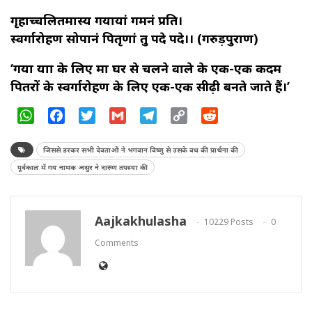
गृहाच्चलितमात्रस्य गयायां गमनं प्रति।
स्वर्गारोहण सोपानं पितृणां तु पदे पदे।। (गरुड़पुराण)
‘गया यात्रा के लिए मात्र घर से चलने वाले के एक-एक कदम
पितरों के स्वर्गारोहण के लिए एक-एक सीढ़ी बनते जाते हैं।’
WhatsApp
Facebook
Twitter
Gmail
Telegram
Copy
Reddit
Link
जिससे डरकर सभी देवताओं ने भगवान विष्णु से उसके वध की प्रार्थना की
पूर्वकाल में गय नामक असुर ने दारुण तपस्या की
Aajkakhulasha
10229 Posts
0
Comments