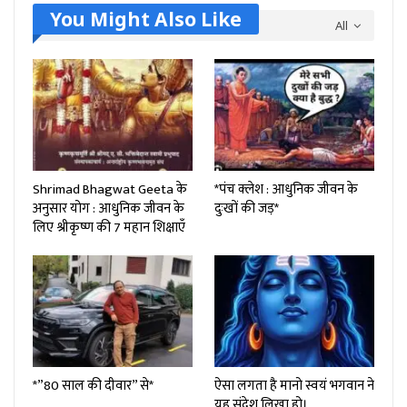
You Might Also Like
All
Shrimad Bhagwat Geeta के
*पंच क्लेश : आधुनिक जीवन के
अनुसार योग : आधुनिक जीवन के
दुःखों की जड़*
लिए श्रीकृष्ण की 7 महान शिक्षाएँ
*”80 साल की दीवार” से*
ऐसा लगता है मानो स्वयं भगवान ने
यह संदेश लिखा हो।