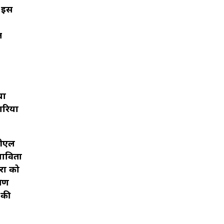
े इस
त
या
रियों
सीएल
ावितों
रों को
्षण
 की