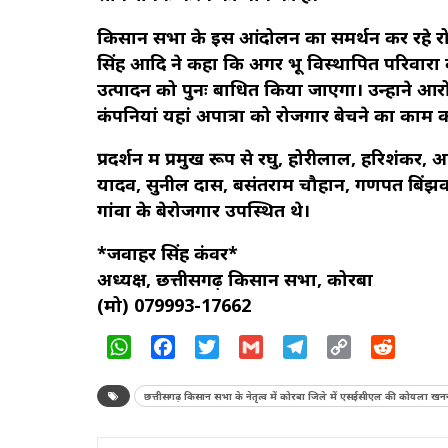
किसान सभा के इस आंदोलन का समर्थन कर रहे रोजग
सिंह आदि ने कहा कि अगर भू विस्थापित परिवारो
उत्पादन को पुनः बाधित किया जाएगा। उन्होंने
कंपनियां यहां अपात्रों को रोजगार बेचने का काम 
प्रदर्शन में प्रमुख रूप से रघु, होरीलाल, हरिशंक
यादव, सुनील दास, बसंतराम चौहान, गणपत बिंझवार, 
गांवों के बेरोजगार उपस्थित थे।
*जवाहर सिंह कंवर*
अध्यक्ष, छत्तीसगढ़ किसान सभा, कोरबा
(मो) 079993-17662
WhatsApp
Facebook
Twitter
Gmail
Telegram
Copy
Reddit
Link
छत्तीसगढ़ किसान सभा के नेतृत्व में कोरबा जिले में एसईसीएल की कोयला खनन 