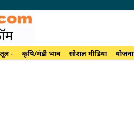
ैतूल
कृषि/मंडी भाव
सोशल मीडिया
योजनाय