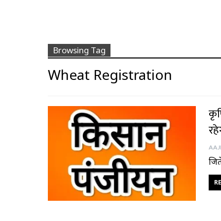
Browsing Tag
Wheat Registration
कृष
रहे
जिते
RE