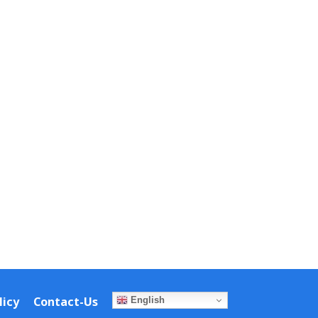
licy
Contact-Us
English