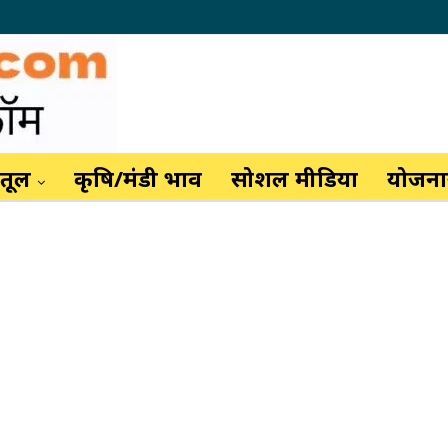
ैतूल
कृषि/मंडी भाव
सोशल मीडिया
योजनाय